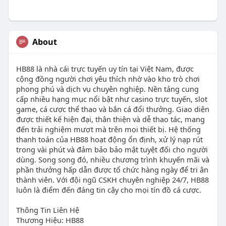
About
HB88 là nhà cái trực tuyến uy tín tại Việt Nam, được
cộng đồng người chơi yêu thích nhờ vào kho trò chơi
phong phú và dịch vụ chuyên nghiệp. Nền tảng cung
cấp nhiều hạng mục nổi bật như casino trực tuyến, slot
game, cá cược thể thao và bắn cá đổi thưởng. Giao diện
được thiết kế hiện đại, thân thiện và dễ thao tác, mang
đến trải nghiệm mượt mà trên mọi thiết bị. Hệ thống
thanh toán của HB88 hoạt động ổn định, xử lý nạp rút
trong vài phút và đảm bảo bảo mật tuyệt đối cho người
dùng. Song song đó, nhiều chương trình khuyến mãi và
phần thưởng hấp dẫn được tổ chức hàng ngày để tri ân
thành viên. Với đội ngũ CSKH chuyên nghiệp 24/7, HB88
luôn là điểm đến đáng tin cậy cho mọi tín đồ cá cược.
Thông Tin Liên Hệ
Thương Hiệu: HB88