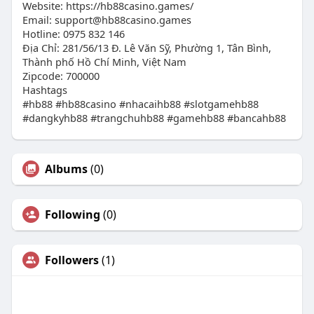
Website: https://hb88casino.games/
Email:
support@hb88casino.games
Hotline: 0975 832 146
Địa Chỉ: 281/56/13 Đ. Lê Văn Sỹ, Phường 1, Tân Bình,
Thành phố Hồ Chí Minh, Việt Nam
Zipcode: 700000
Hashtags
#hb88 #hb88casino #nhacaihb88 #slotgamehb88
#dangkyhb88 #trangchuhb88 #gamehb88 #bancahb88
Albums
(0)
Following
(0)
Followers
(1)