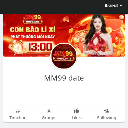
Guest
MM99 date
Timeline
Groups
Likes
Following