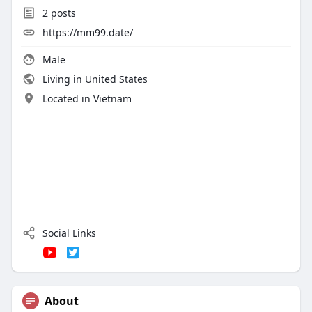
2
posts
https://mm99.date/
Male
Living in United States
Located in Vietnam
Social Links
About