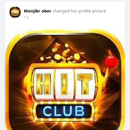
Monjibr obor
changed her profile picture
1 y