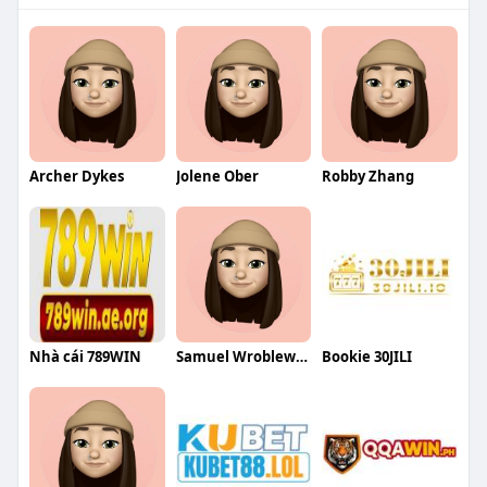
Archer Dykes
Jolene Ober
Robby Zhang
Nhà cái 789WIN
Samuel Wroblewski
Bookie 30JILI