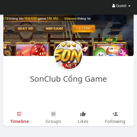
Guest
SonClub Cổng Game
Timeline
Groups
Likes
Following