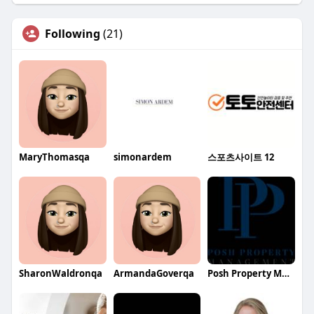
Following
(21)
MaryThomasqa
simonardem
스포츠사이트 12
SharonWaldronqa
ArmandaGoverqa
Posh Property Management