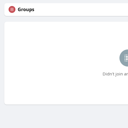
Groups
Didn't join a