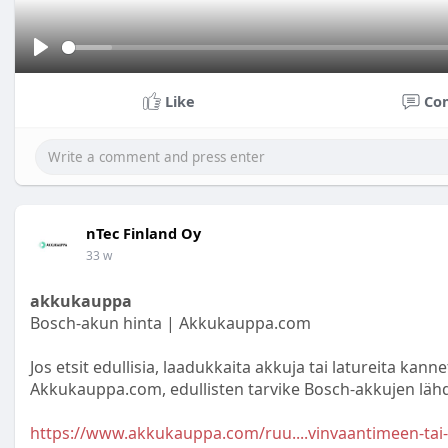
P
l
Like
Co
a
y
nTec Finland Oy
33 w
akkukauppa
Bosch-akun hinta | Akkukauppa.com
Jos etsit edullisia, laadukkaita akkuja tai latureita kann
Akkukauppa.com, edullisten tarvike Bosch-akkujen läh
https://www.akkukauppa.com/ruu....vinvaantimeen-tai