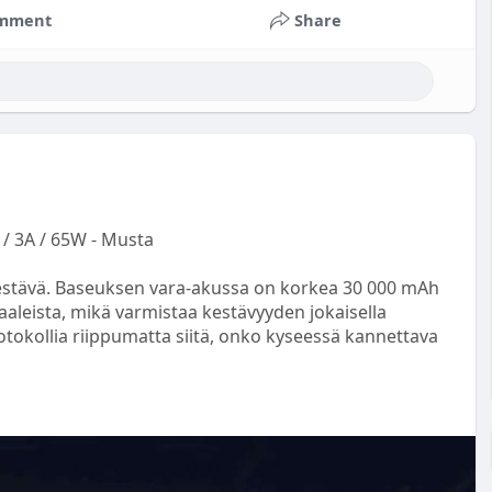
mment
Share
/ 3A / 65W - Musta
a kestävä. Baseuksen vara-akussa on korkea 30 000 mAh
iaaleista, mikä varmistaa kestävyyden jokaisella
tokollia riippumatta siitä, onko kyseessä kannettava
00-m