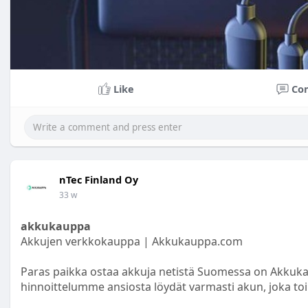
Like
Co
nTec Finland Oy
33 w
akkukauppa
Akkujen verkkokauppa | Akkukauppa.com
Paras paikka ostaa akkuja netistä Suomessa on Akkuk
hinnoittelumme ansiosta löydät varmasti akun, joka to