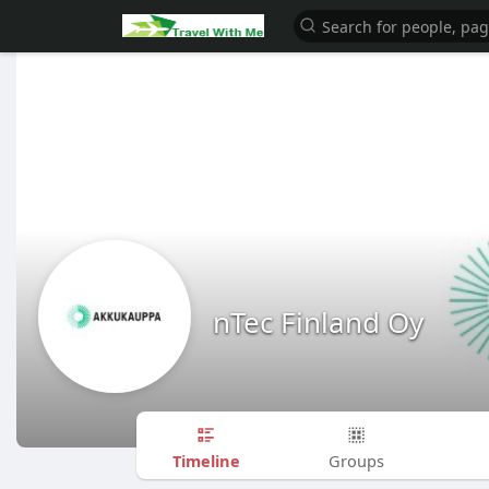
nTec Finland Oy
Timeline
Groups