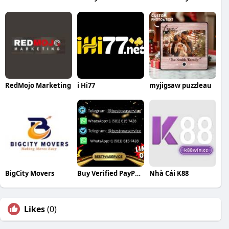
RedMojo Marketing
i Hi77
myjigsaw puzzleau
BigCity Movers
Buy Verified PayPal Accounts
Nhà Cái K88
Likes
(0)