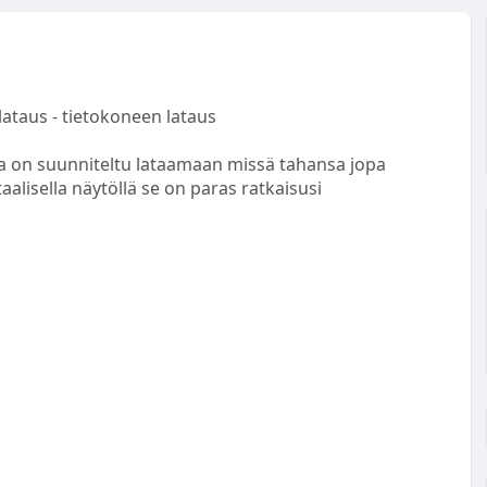
ataus - tietokoneen lataus
ka on suunniteltu lataamaan missä tahansa jopa
aalisella näytöllä se on paras ratkaisusi
la