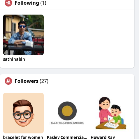
Following
(1)
sathinabin
Followers
(27)
bracelet for women
Pasley Commercial Interiors
Howard Ray