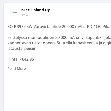
nTec Finland Oy
32 w
XO PB97 65W Varavirtalähde 20 000 mAh - PD / QC Pikal
Esittelyssä monipuolinen 20 000 mAh:n virtapankki, jo
kannettavan tietokoneen. Suurella kapasiteetilla ja digit
lataustarpeisiin.
Hinta :- €42,95
Read More
https://www.akkukauppa.com/xo-....pb97-65w-varavirta