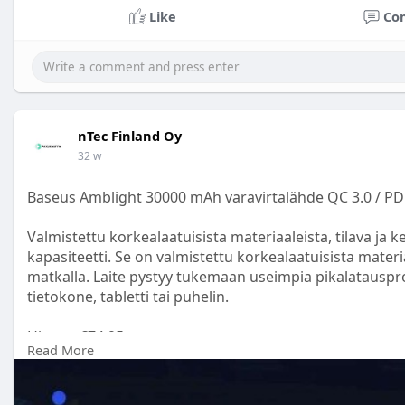
Like
Co
nTec Finland Oy
32 w
Baseus Amblight 30000 mAh varavirtalähde QC 3.0 / PD 
Valmistettu korkealaatuisista materiaaleista, tilava j
kapasiteetti. Se on valmistettu korkealaatuisista mater
matkalla. Laite pystyy tukemaan useimpia pikalatauspro
tietokone, tabletti tai puhelin.
Hinta :- €74,95
Read More
https://www.akkukauppa.com/bas....eus-amblight-300