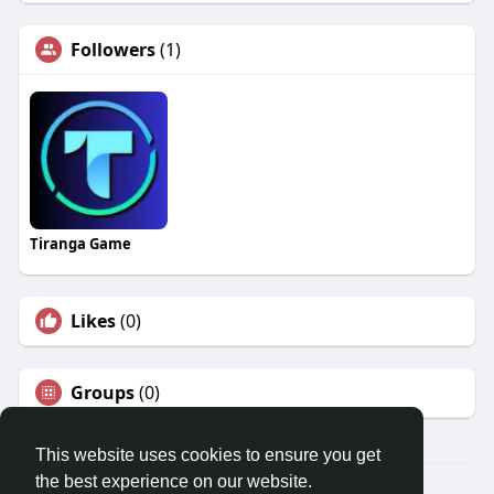
Followers
(1)
Tiranga Game
Likes
(0)
Groups
(0)
This website uses cookies to ensure you get
the best experience on our website.
© 2026 Travel With Me