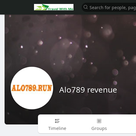
Alo789 revenue
Timeline
Groups