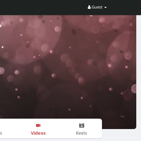
Guest
Videos
s
Reels