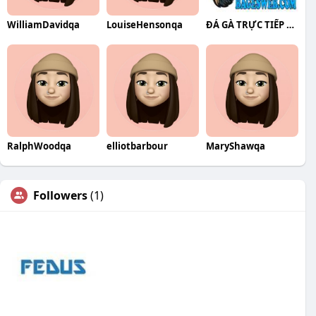
WilliamDavidqa
LouiseHensonqa
ĐÁ GÀ TRỰC TIẾP THOMO HÔM NAY TẠI CAMPUCHIA
RalphWoodqa
elliotbarbour
MaryShawqa
Followers
(1)