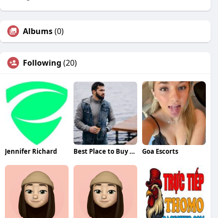
Albums
(0)
Following
(20)
Jennifer Richard
Best Place to Buy Verified PayPal Accounts in 2025
Goa Escorts