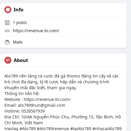
Info
1
posts
https://revenue.br.com/
Male
About
Alo789 nền tảng cá cược đá gà thomo đáng tin cậy và các
trò chơi đa dạng, tỷ lệ cược hấp dẫn và chương trình
khuyến mãi đặc biệt, tham gia ngay.
Thông tin liên hệ:
Website : https://revenue.br.com/
Email:
alo7899run@gmail.com
Hotline: 0528567939
Địa Chỉ: 10/4A Nguyễn Phúc Chu, Phường 15, Tân Bình, Hồ
Chí Minh, Việt Nam
Hastag #Alo789 #Alo789revenue #taiAlo789 #nhacaiAlo789