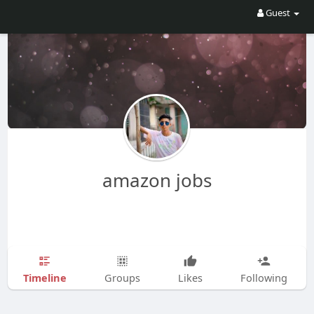
Guest
amazon jobs
Timeline
Groups
Likes
Following