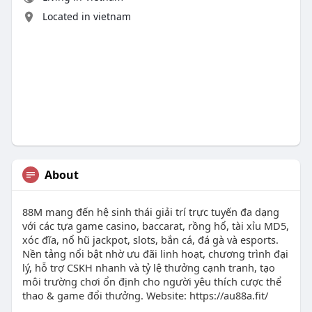
Located in vietnam
About
88M mang đến hệ sinh thái giải trí trực tuyến đa dạng
với các tựa game casino, baccarat, rồng hổ, tài xỉu MD5,
xóc đĩa, nổ hũ jackpot, slots, bắn cá, đá gà và esports.
Nền tảng nổi bật nhờ ưu đãi linh hoạt, chương trình đại
lý, hỗ trợ CSKH nhanh và tỷ lệ thưởng cạnh tranh, tạo
môi trường chơi ổn định cho người yêu thích cược thể
thao & game đổi thưởng. Website: https://au88a.fit/