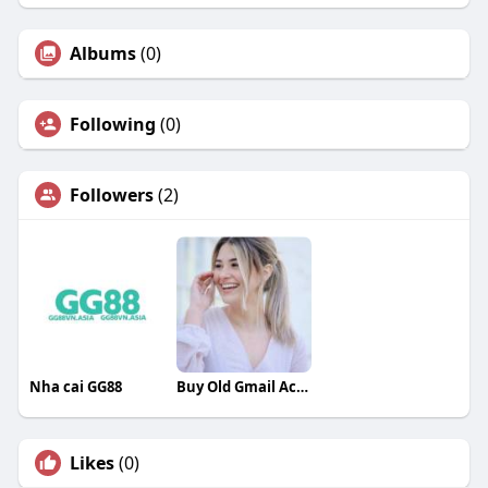
Albums
(0)
Following
(0)
Followers
(2)
Nha cai GG88
Buy Old Gmail Accounts
Likes
(0)