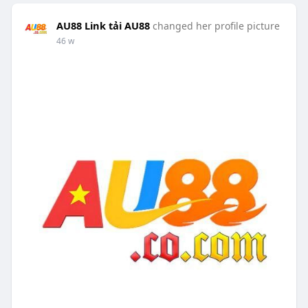
AU88 Link tải AU88
changed her profile picture
46 w