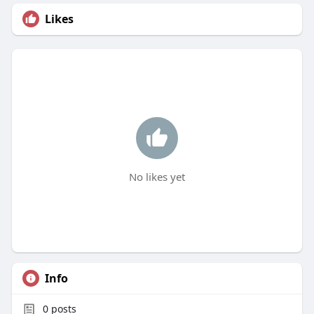
Likes
No likes yet
Info
0
posts