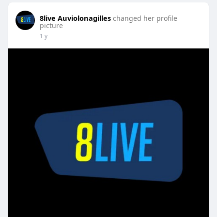
8live Auviolonagilles
changed her profile
picture
1 y