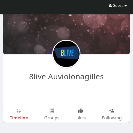
Guest
8live Auviolonagilles
Timeline
Groups
Likes
Following