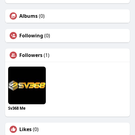
Albums
(0)
Following
(0)
Followers
(1)
Sv368 Me
Likes
(0)