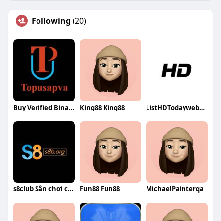
Following
(20)
Buy Verified Binance Accounts
King88 King88
ListHDTodaywebsite
s8club Sân chơi cá cược trực tuyến
Fun88 Fun88
MichaelPainterqa