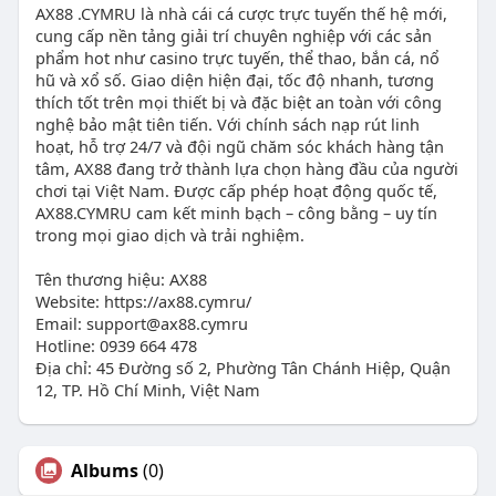
AX88 .CYMRU là nhà cái cá cược trực tuyến thế hệ mới,
cung cấp nền tảng giải trí chuyên nghiệp với các sản
phẩm hot như casino trực tuyến, thể thao, bắn cá, nổ
hũ và xổ số. Giao diện hiện đại, tốc độ nhanh, tương
thích tốt trên mọi thiết bị và đặc biệt an toàn với công
nghệ bảo mật tiên tiến. Với chính sách nạp rút linh
hoạt, hỗ trợ 24/7 và đội ngũ chăm sóc khách hàng tận
tâm, AX88 đang trở thành lựa chọn hàng đầu của người
chơi tại Việt Nam. Được cấp phép hoạt động quốc tế,
AX88.CYMRU cam kết minh bạch – công bằng – uy tín
trong mọi giao dịch và trải nghiệm.
Tên thương hiệu: AX88
Website: https://ax88.cymru/
Email:
support@ax88.cymru
Hotline: 0939 664 478
Địa chỉ: 45 Đường số 2, Phường Tân Chánh Hiệp, Quận
12, TP. Hồ Chí Minh, Việt Nam
Albums
(0)