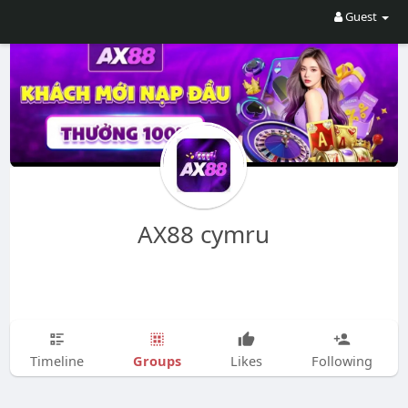
Guest
AX88 cymru
Groups
Timeline
Likes
Following