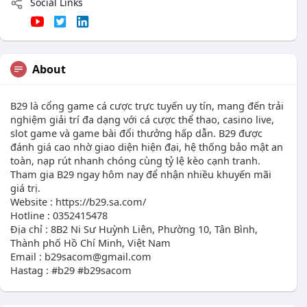
Social Links
About
B29 là cổng game cá cược trực tuyến uy tín, mang đến trải
nghiệm giải trí đa dạng với cá cược thể thao, casino live,
slot game và game bài đổi thưởng hấp dẫn. B29 được
đánh giá cao nhờ giao diện hiện đại, hệ thống bảo mật an
toàn, nạp rút nhanh chóng cùng tỷ lệ kèo cạnh tranh.
Tham gia B29 ngay hôm nay để nhận nhiều khuyến mãi
giá trị.
Website : https://b29.sa.com/
Hotline : 0352415478
Địa chỉ : 8B2 Ni Sư Huỳnh Liên, Phường 10, Tân Bình,
Thành phố Hồ Chí Minh, Việt Nam
Email :
b29sacom@gmail.com
Hastag : #b29 #b29sacom