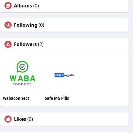
Albums
(0)
Following
(0)
Followers
(2)
wabaconnect
Safe MG Pills
Likes
(0)