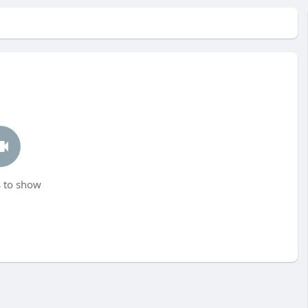
 to show