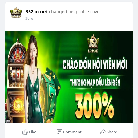
B52 in net
changed his profile cover
38 w
Like
Comment
Share