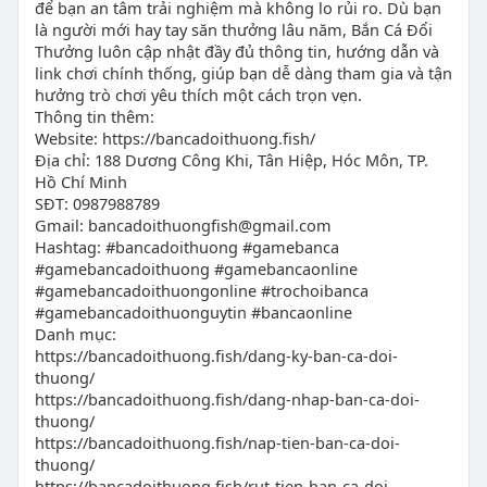
để bạn an tâm trải nghiệm mà không lo rủi ro. Dù bạn
là người mới hay tay săn thưởng lâu năm, Bắn Cá Đổi
Thưởng luôn cập nhật đầy đủ thông tin, hướng dẫn và
link chơi chính thống, giúp bạn dễ dàng tham gia và tận
hưởng trò chơi yêu thích một cách trọn vẹn.
Thông tin thêm:
Website: https://bancadoithuong.fish/
Địa chỉ: 188 Dương Công Khi, Tân Hiệp, Hóc Môn, TP.
Hồ Chí Minh
SĐT: 0987988789
Gmail:
bancadoithuongfish@gmail.com
Hashtag: #bancadoithuong #gamebanca
#gamebancadoithuong #gamebancaonline
#gamebancadoithuongonline #trochoibanca
#gamebancadoithuonguytin #bancaonline
Danh mục:
https://bancadoithuong.fish/dang-ky-ban-ca-doi-
thuong/
https://bancadoithuong.fish/dang-nhap-ban-ca-doi-
thuong/
https://bancadoithuong.fish/nap-tien-ban-ca-doi-
thuong/
https://bancadoithuong.fish/rut-tien-ban-ca-doi-