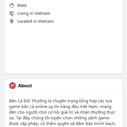
Male
Living in Vietnam
Located in Vietnam
About
Bắn Cá Đổi Thưởng là chuyên trang tổng hợp các tựa
game bắn cá online uy tín hàng đầu Việt Nam, mang
đến cho người chơi cơ hội giải trí và nhận thưởng thực
sự. Tại đây, chúng tôi tuyển chọn những sảnh game
được cấp phép, có thẩm quyền và đảm bảo minh bạch,