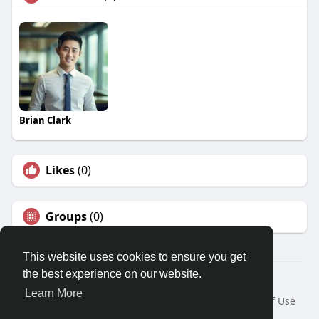
Brian Clark
Likes
(0)
Groups
(0)
This website uses cookies to ensure you get
the best experience on our website.
© 2026 Travel With Me
Learn More
Home
About
Contact Us
Privacy Policy
Terms of Use
Request a Refund
Blog
Developers