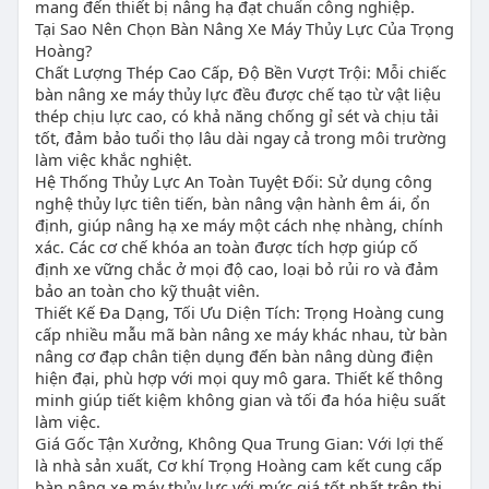
mang đến thiết bị nâng hạ đạt chuẩn công nghiệp.
Tại Sao Nên Chọn Bàn Nâng Xe Máy Thủy Lực Của Trọng
Hoàng?
Chất Lượng Thép Cao Cấp, Độ Bền Vượt Trội: Mỗi chiếc
bàn nâng xe máy thủy lực đều được chế tạo từ vật liệu
thép chịu lực cao, có khả năng chống gỉ sét và chịu tải
tốt, đảm bảo tuổi thọ lâu dài ngay cả trong môi trường
làm việc khắc nghiệt.
Hệ Thống Thủy Lực An Toàn Tuyệt Đối: Sử dụng công
nghệ thủy lực tiên tiến, bàn nâng vận hành êm ái, ổn
định, giúp nâng hạ xe máy một cách nhẹ nhàng, chính
xác. Các cơ chế khóa an toàn được tích hợp giúp cố
định xe vững chắc ở mọi độ cao, loại bỏ rủi ro và đảm
bảo an toàn cho kỹ thuật viên.
Thiết Kế Đa Dạng, Tối Ưu Diện Tích: Trọng Hoàng cung
cấp nhiều mẫu mã bàn nâng xe máy khác nhau, từ bàn
nâng cơ đạp chân tiện dụng đến bàn nâng dùng điện
hiện đại, phù hợp với mọi quy mô gara. Thiết kế thông
minh giúp tiết kiệm không gian và tối đa hóa hiệu suất
làm việc.
Giá Gốc Tận Xưởng, Không Qua Trung Gian: Với lợi thế
là nhà sản xuất, Cơ khí Trọng Hoàng cam kết cung cấp
bàn nâng xe máy thủy lực với mức giá tốt nhất trên thị