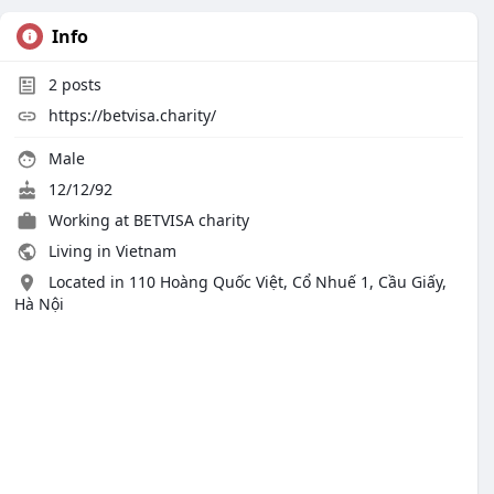
Info
2
posts
https://betvisa.charity/
Male
12/12/92
Working at
BETVISA charity
Living in Vietnam
Located in 110 Hoàng Quốc Việt, Cổ Nhuế 1, Cầu Giấy,
Hà Nội