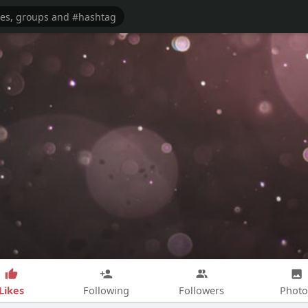
Likes
Following
Followers
Photo