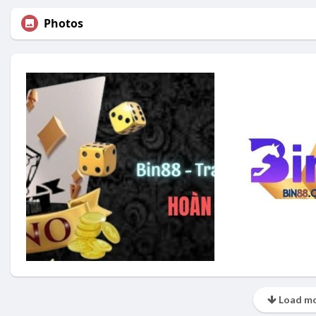
Photos
Load mo