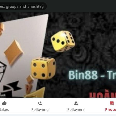
Photo
Likes
Following
Followers