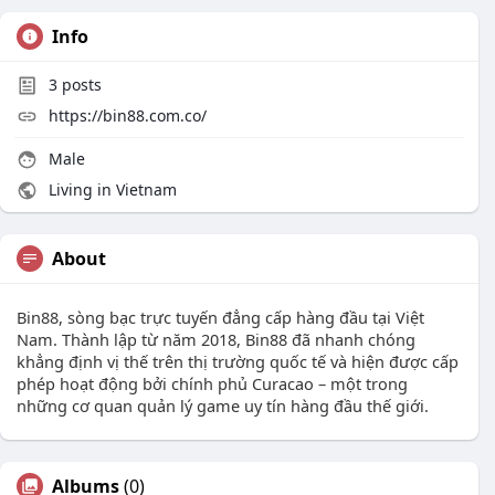
Info
3
posts
https://bin88.com.co/
Male
Living in Vietnam
About
Bin88, sòng bạc trực tuyến đẳng cấp hàng đầu tại Việt
Nam. Thành lập từ năm 2018, Bin88 đã nhanh chóng
khẳng định vị thế trên thị trường quốc tế và hiện được cấp
phép hoạt động bởi chính phủ Curacao – một trong
những cơ quan quản lý game uy tín hàng đầu thế giới.
Albums
(0)