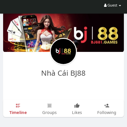
Guest
Nhà Cái BJ88
Timeline
Groups
Likes
Following