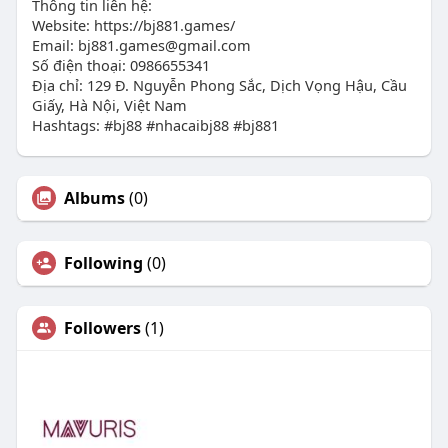
Thông tin liên hệ:
Website: https://bj881.games/
Email:
bj881.games@gmail.com
Số điện thoại: 0986655341
Địa chỉ: 129 Đ. Nguyễn Phong Sắc, Dịch Vọng Hậu, Cầu
Giấy, Hà Nội, Việt Nam
Hashtags: #bj88 #nhacaibj88 #bj881
Albums
(0)
Following
(0)
Followers
(1)