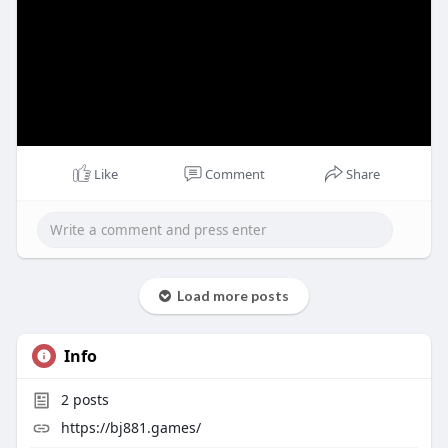
Like
Comment
Share
Load more posts
Info
2
posts
https://bj881.games/