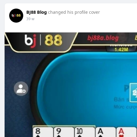
BJ88 Blog
changed his profile cover
39 w