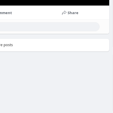
mment
Share
e posts