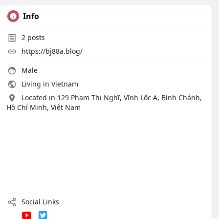
Info
2
posts
https://bj88a.blog/
Male
Living in Vietnam
Located in 129 Phạm Thị Nghĩ, Vĩnh Lộc A, Bình Chánh,
Hồ Chí Minh, Việt Nam
Social Links