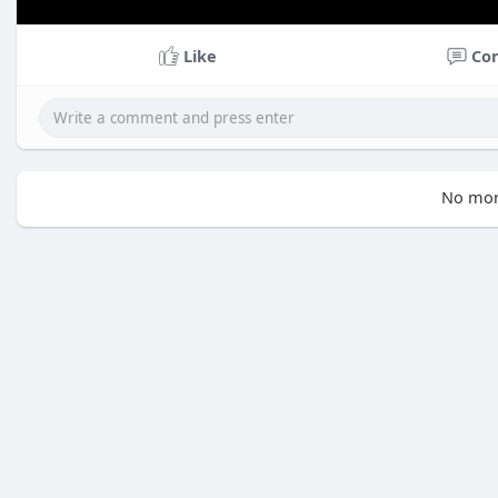
Like
Co
No mor