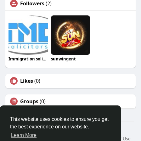
Followers
(2)
Immigration solicitors UK
sunwingent
Likes
(0)
Groups
(0)
This website uses cookies to ensure you get
the best experience on our website.
© 2026 Travel With Me
Learn More
Home
About
Contact Us
Privacy Policy
Terms of Use