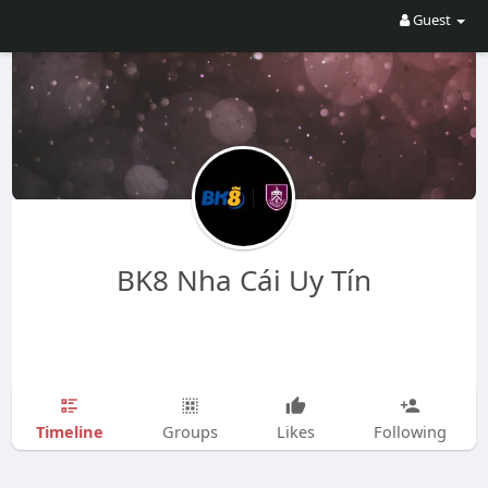
Guest
BK8 Nha Cái Uy Tín
Timeline
Groups
Likes
Following