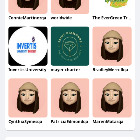
ConnieMartinezqa
worldwide
The EverGreen Tree
Invertis University
mayer charter
BradleyMerrellqa
CynthiaSymesqa
PatriciaEdmondqa
MarenMatasqa