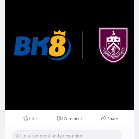
Like
Comment
Share