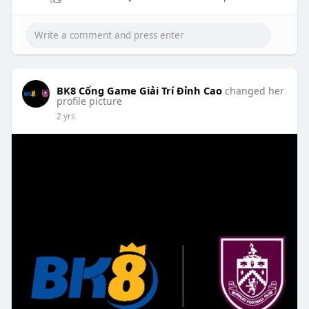
BK8 Cổng Game Giải Trí Đỉnh Cao
changed her
profile picture
2 yrs