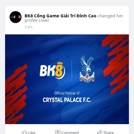
BK8 Cổng Game Giải Trí Đỉnh Cao
changed her
profile cover
2 yrs
Like
Comment
Share