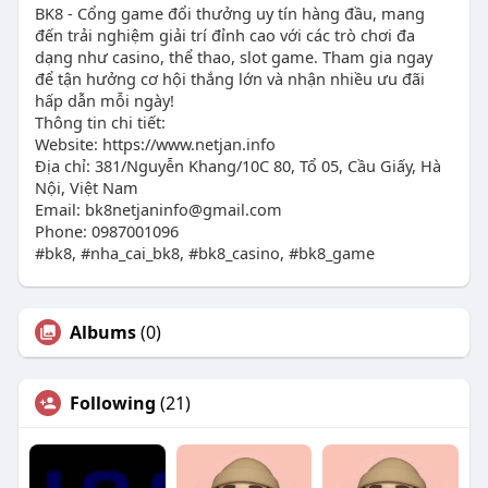
BK8 - Cổng game đổi thưởng uy tín hàng đầu, mang
đến trải nghiệm giải trí đỉnh cao với các trò chơi đa
dạng như casino, thể thao, slot game. Tham gia ngay
để tận hưởng cơ hội thắng lớn và nhận nhiều ưu đãi
hấp dẫn mỗi ngày!
Thông tin chi tiết:
Website: https://www.netjan.info
Địa chỉ: 381/Nguyễn Khang/10C 80, Tổ 05, Cầu Giấy, Hà
Nội, Việt Nam
Email:
bk8netjaninfo@gmail.com
Phone: 0987001096
#bk8, #nha_cai_bk8, #bk8_casino, #bk8_game
Albums
(0)
Following
(21)