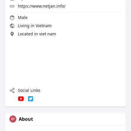
https://www.netjan.info/
Male
Living in Vietnam
Located in viet nam
Social Links
About