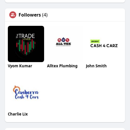
Followers
(4)
Vyom Kumar
Alltex Plumbing
John Smith
Charlie Lix