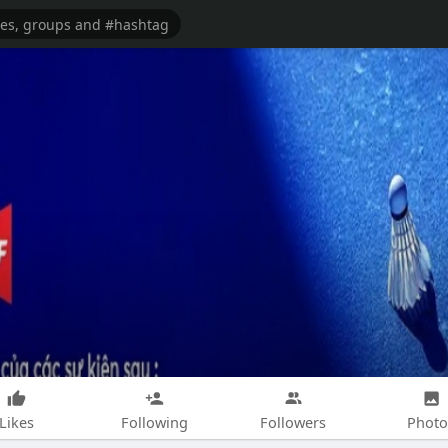
Likes
Following
Followers
Photo