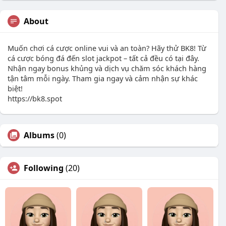
About
Muốn chơi cá cược online vui và an toàn? Hãy thử BK8! Từ
cá cược bóng đá đến slot jackpot – tất cả đều có tại đây.
Nhận ngay bonus khủng và dịch vụ chăm sóc khách hàng
tận tâm mỗi ngày. Tham gia ngay và cảm nhận sự khác
biệt!
https://bk8.spot
Albums
(0)
Following
(20)