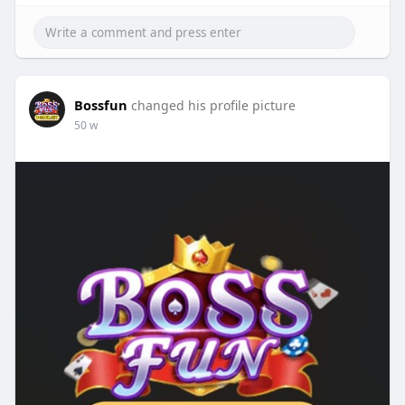
Bossfun
changed his profile picture
50 w