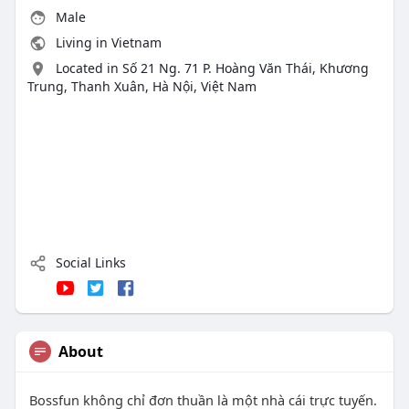
Male
Living in Vietnam
Located in Số 21 Ng. 71 P. Hoàng Văn Thái, Khương
Trung, Thanh Xuân, Hà Nội, Việt Nam
Social Links
About
Bossfun không chỉ đơn thuần là một nhà cái trực tuyến.