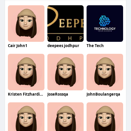
Cair John1
deepees jodhpur
The Tech
Kristen Fitzhardinge
JoseRossqa
JohnBoulangerqa