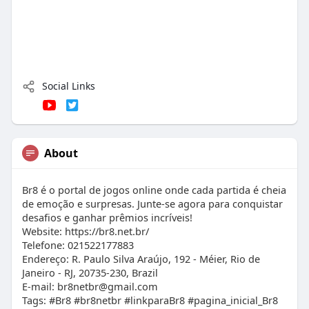
Social Links
About
Br8 é o portal de jogos online onde cada partida é cheia
de emoção e surpresas. Junte-se agora para conquistar
desafios e ganhar prêmios incríveis!
Website: https://br8.net.br/
Telefone: 021522177883
Endereço: R. Paulo Silva Araújo, 192 - Méier, Rio de
Janeiro - RJ, 20735-230, Brazil
E-mail:
br8netbr@gmail.com
Tags: #Br8 #br8netbr #linkparaBr8 #pagina_inicial_Br8