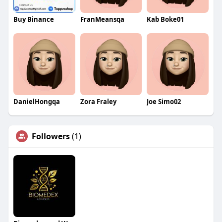
Buy Binance
FranMeansqa
Kab Boke01
DanielHongqa
Zora Fraley
Joe Simo02
Followers
(1)