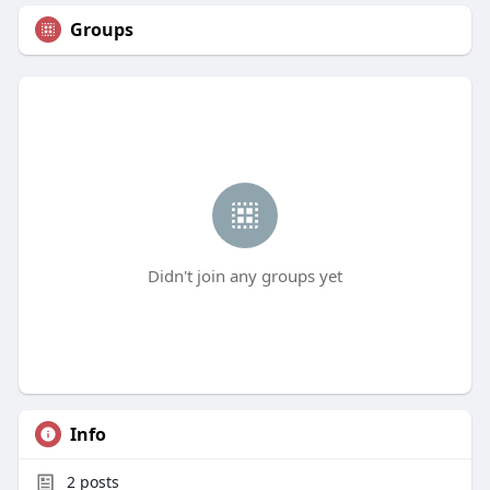
Groups
Didn't join any groups yet
Info
2
posts