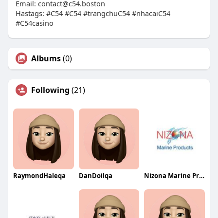
Email:
contact@c54.boston
Hastags: #C54 #C54 #trangchuC54 #nhacaiC54
#C54casino
Albums
(0)
Following
(21)
RaymondHaleqa
DanDoilqa
Nizona Marine Products Private Limited