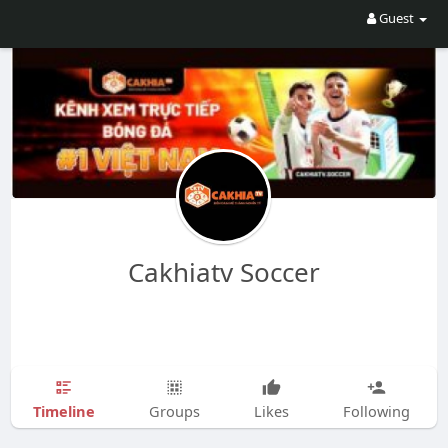
Guest
Cakhiatv Soccer
Timeline
Groups
Likes
Following