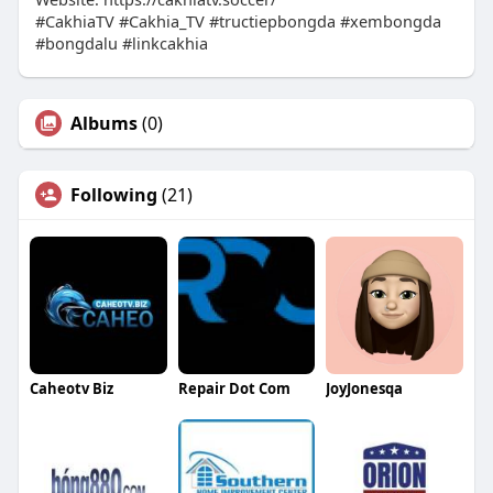
#CakhiaTV #Cakhia_TV #tructiepbongda #xembongda
#bongdalu #linkcakhia
Albums
(0)
Following
(21)
Caheotv Biz
Repair Dot Com
JoyJonesqa