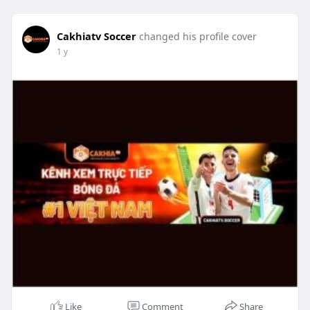
Cakhiatv Soccer
changed his profile cover
1 y
Like
Comment
Share