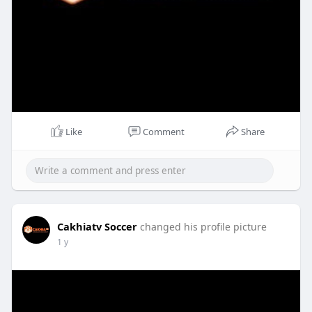
Like
Comment
Share
Cakhiatv Soccer
changed his profile picture
1 y