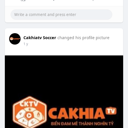
Cakhiatv Soccer
changed his profile picture
1 y