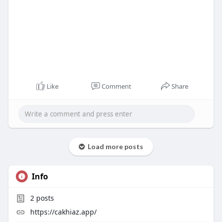
Like
Comment
Share
Load more posts
Info
2
posts
https://cakhiaz.app/