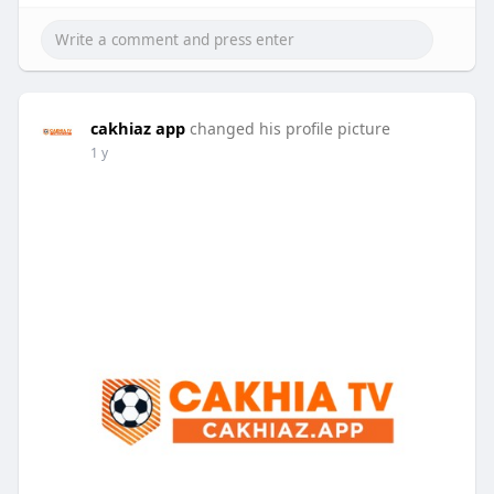
cakhiaz app
changed his profile picture
1 y