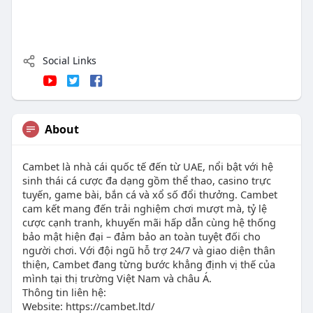
Social Links
About
Cambet là nhà cái quốc tế đến từ UAE, nổi bật với hệ
sinh thái cá cược đa dạng gồm thể thao, casino trực
tuyến, game bài, bắn cá và xổ số đổi thưởng. Cambet
cam kết mang đến trải nghiệm chơi mượt mà, tỷ lệ
cược cạnh tranh, khuyến mãi hấp dẫn cùng hệ thống
bảo mật hiện đại – đảm bảo an toàn tuyệt đối cho
người chơi. Với đội ngũ hỗ trợ 24/7 và giao diện thân
thiện, Cambet đang từng bước khẳng định vị thế của
mình tại thị trường Việt Nam và châu Á.
Thông tin liên hệ:
Website: https://cambet.ltd/