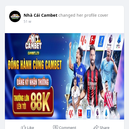
Nhà Cái Cambet
changed her profile cover
51 w
Like
Comment
Share