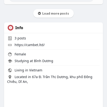
Load more posts
Info
3
posts
https://cambet.ltd/
Female
Studying at Bình Dương
Living in Vietnam
Located in 67a Đ. Trần Thị Dương, khu phố Đông
Chiêu, Dĩ An,