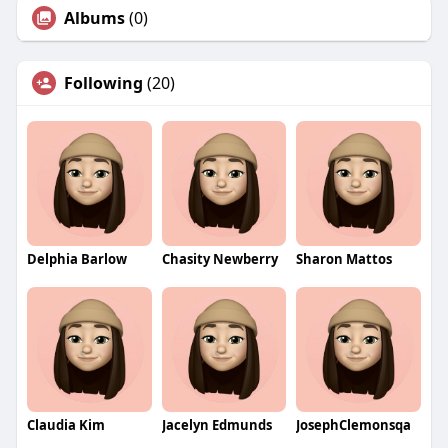
Albums
(0)
Following
(20)
Delphia Barlow
Chasity Newberry
Sharon Mattos
Claudia Kim
Jacelyn Edmunds
JosephClemonsqa