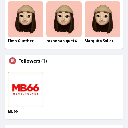
Elma Gunther
roxannapiquet4
Marquita Salier
Followers
(1)
MB66