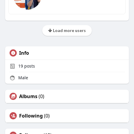
Load more users
Info
19
posts
Male
Albums
(0)
Following
(0)