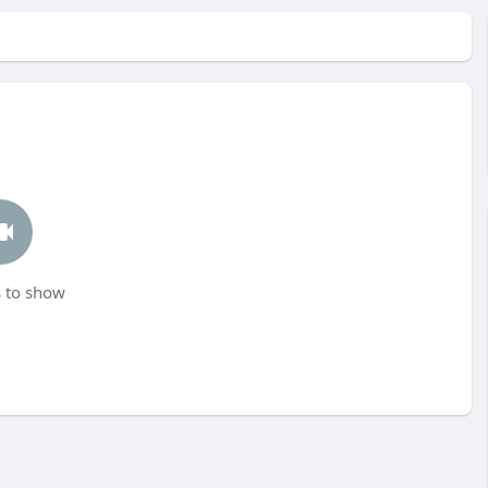
 to show