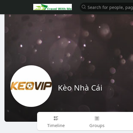
Kèo Nhà Cái
Timeline
Groups