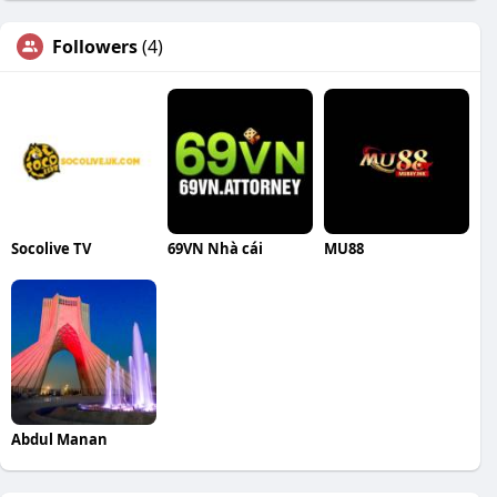
Followers
(4)
Socolive TV
69VN Nhà cái
MU88
Abdul Manan