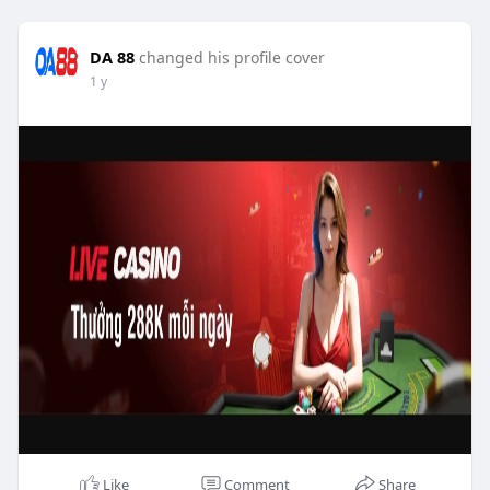
DA 88
changed his profile cover
1 y
Like
Comment
Share