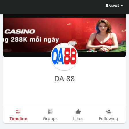
Guest
DA 88
Timeline
Groups
Likes
Following