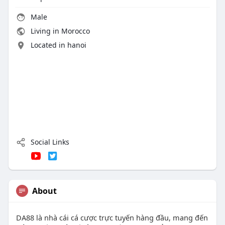
Male
Living in Morocco
Located in hanoi
Social Links
About
DA88 là nhà cái cá cược trực tuyến hàng đầu, mang đến