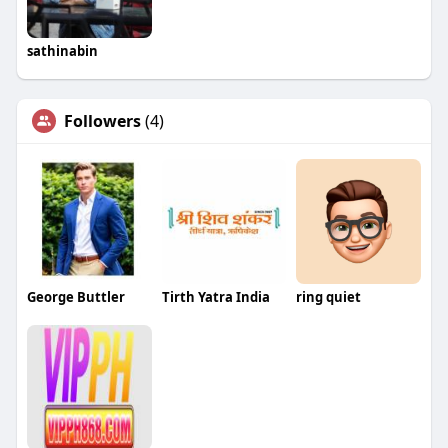
sathinabin
Followers
(4)
George Buttler
Tirth Yatra India
ring quiet