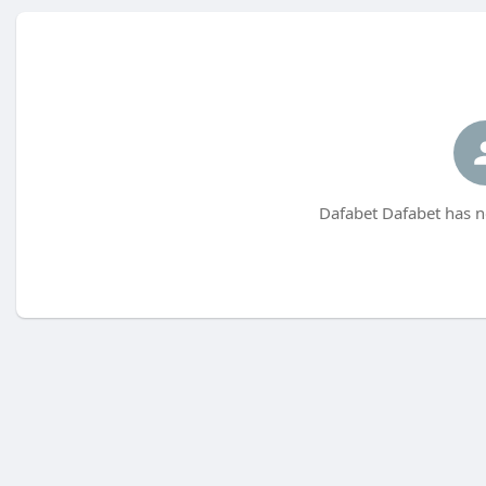
Dafabet Dafabet has n