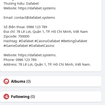
Thương hiệu: Dafabet
Website: https://dafabet.systems
Email:
contact@dafabet.systems
Số điện thoại: 0986 123 789
Địa chỉ: 78 Lê Lợi, Quận 1, TP. Hồ Chí Minh, Việt Nam
Zipcode: 700000
Hashtag: #Dafabet #CasinoDafabet #BettingDafabet
#GameDafabet #DafabetCasino
Website: https://dafabet.systems.
Phone: 0986 123 789.
Address: 78 Lê Lợi, Quận 1, TP. Hồ Chí Minh, Việt Nam.
Albums
(0)
Following
(0)