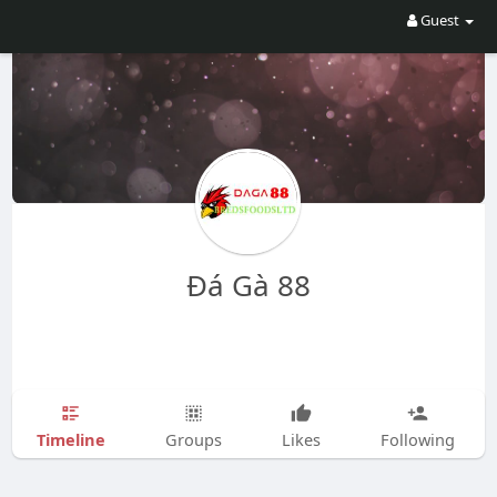
Guest
Đá Gà 88
Timeline
Groups
Likes
Following