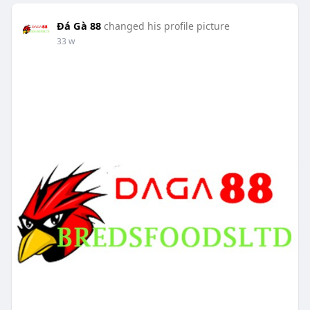
Đá Gà 88
changed his profile picture
33 w