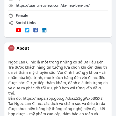
https://tuantrieuview.com/da-lieu-ben-tre/
Female
Social Links
About
Ngoc Lan Clinic là một trong những cơ sở Da liễu Bến
Tre được khách hàng tin tưởng lựa chọn khi cần điều trị
da và thẩm mỹ chuyên sâu. Với định hướng y khoa – cá
nhân hóa liệu trình, mọi khách hàng đến với Clinic đều
được bác sĩ trực tiếp thăm khám, đánh giá tình trạng da
và đưa ra phác đồ tối ưu, phù hợp với từng vấn đề cụ
thể.
Bản đồ: https://maps.app.goo.gl/xbazZi3ggWxpt9SX8
Tại Ngoc Lan Clinic, các dịch vụ chăm sóc và điều trị da
được thực hiện bằng hệ thống công nghệ hiện đại, kết
hợp dược – mỹ phẩm cao cấp, đảm bảo an toàn và