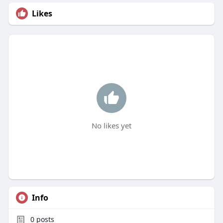
Likes
No likes yet
Info
0
posts