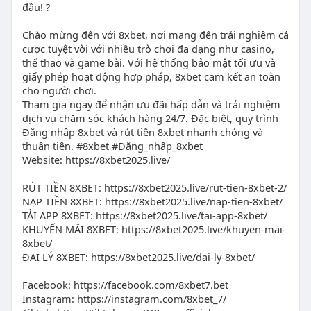
đầu! ?
Chào mừng đến với 8xbet, nơi mang đến trải nghiệm cá
cược tuyệt vời với nhiều trò chơi đa dạng như casino,
thể thao và game bài. Với hệ thống bảo mật tối ưu và
giấy phép hoạt động hợp pháp, 8xbet cam kết an toàn
cho người chơi.
Tham gia ngay để nhận ưu đãi hấp dẫn và trải nghiệm
dịch vụ chăm sóc khách hàng 24/7. Đặc biệt, quy trình
Đăng nhập 8xbet và rút tiền 8xbet nhanh chóng và
thuận tiện. #8xbet #Đăng_nhập_8xbet
Website: https://8xbet2025.live/
RÚT TIỀN 8XBET: https://8xbet2025.live/rut-tien-8xbet-2/
NẠP TIỀN 8XBET: https://8xbet2025.live/nap-tien-8xbet/
TẢI APP 8XBET: https://8xbet2025.live/tai-app-8xbet/
KHUYẾN MÃI 8XBET: https://8xbet2025.live/khuyen-mai-
8xbet/
ĐẠI LÝ 8XBET: https://8xbet2025.live/dai-ly-8xbet/
Facebook: https://facebook.com/8xbet7.bet
Instagram: https://instagram.com/8xbet_7/