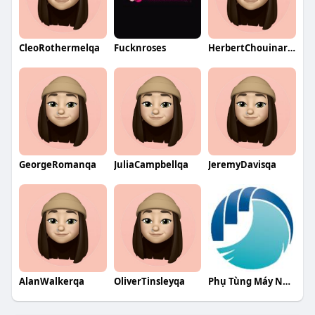
CleoRothermelqa
Fucknroses
HerbertChouinardqa
GeorgeRomanqa
JuliaCampbellqa
JeremyDavisqa
AlanWalkerqa
OliverTinsleyqa
Phụ Tùng Máy Nén Khí