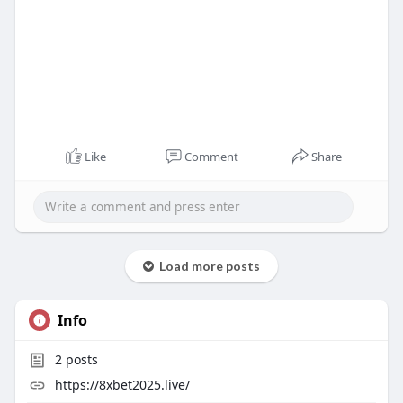
Like
Comment
Share
Load more posts
Info
2
posts
https://8xbet2025.live/