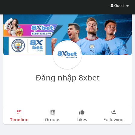
Guest
Đăng nhập 8xbet
Timeline
Groups
Likes
Following