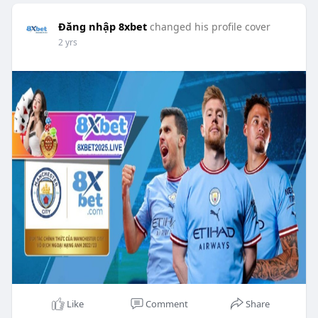
Đăng nhập 8xbet
changed his profile cover
2 yrs
Like
Comment
Share