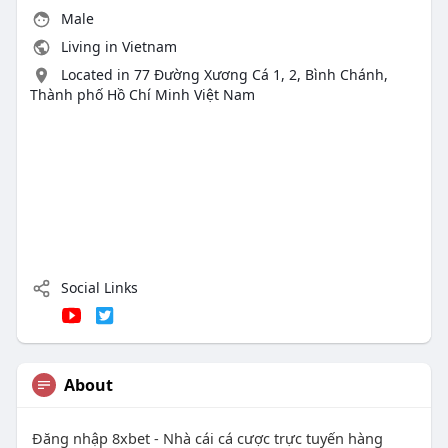
Male
Living in Vietnam
Located in 77 Đường Xương Cá 1, 2, Bình Chánh,
Thành phố Hồ Chí Minh Việt Nam
Social Links
About
Đăng nhập 8xbet - Nhà cái cá cược trực tuyến hàng