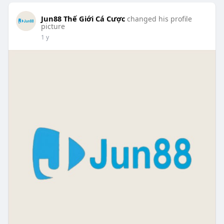
Jun88 Thế Giới Cá Cược
changed his profile
picture
1 y