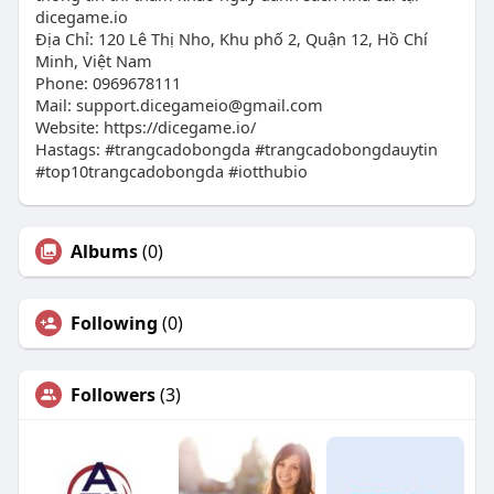
dicegame.io
Địa Chỉ: 120 Lê Thị Nho, Khu phố 2, Quận 12, Hồ Chí
Minh, Việt Nam
Phone: 0969678111
Mail:
support.dicegameio@gmail.com
Website: https://dicegame.io/
Hastags: #trangcadobongda #trangcadobongdauytin
#top10trangcadobongda #iotthubio
Albums
(0)
Following
(0)
Followers
(3)