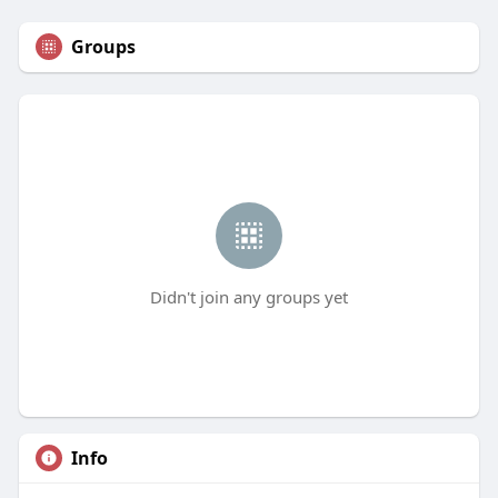
Groups
Didn't join any groups yet
Info