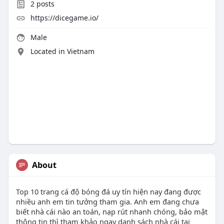
2
posts
https://dicegame.io/
Male
Located in Vietnam
About
Top 10 trang cá độ bóng đá uy tín hiện nay đang được
nhiều anh em tin tưởng tham gia. Anh em đang chưa
biết nhà cái nào an toán, nạp rút nhanh chóng, bảo mật
thông tin thì tham khảo ngay danh sách nhà cái tại