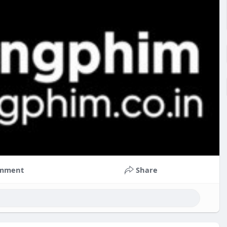
mment
Share