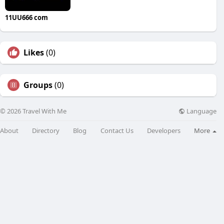
11UU666 com
Likes
(0)
Groups
(0)
Language
© 2026 Travel With Me
About
Directory
Blog
Contact Us
Developers
More