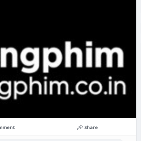
mment
Share