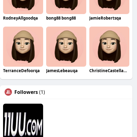
RodneyAllgoodqa
bong88 bong88
JamieRobertsqa
TerranceDefoorqa
JamesLebeauqa
ChristineCastellanosqa
Followers
(1)