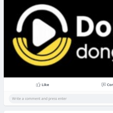
Like
Co