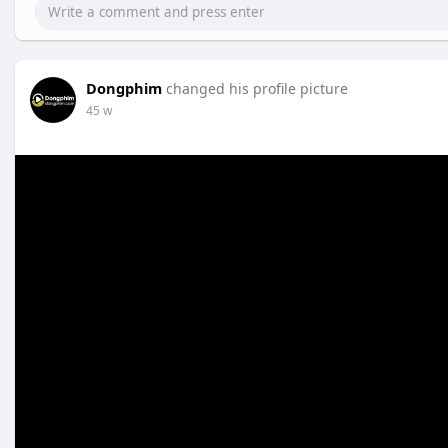
Dongphim
changed his profile picture
45 w