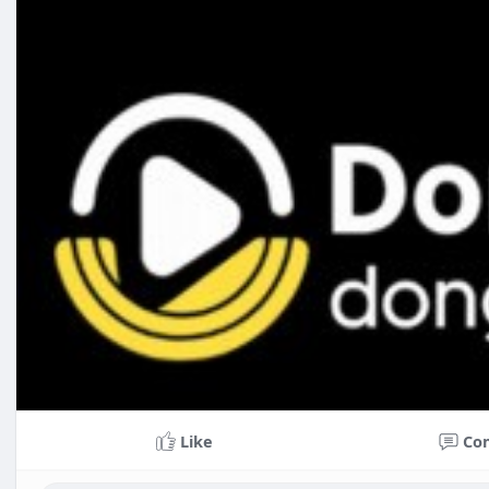
Like
Co