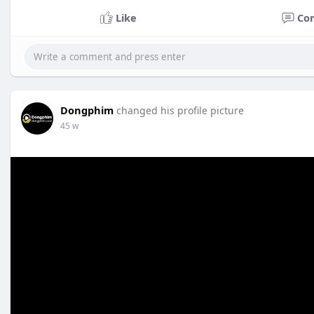
Like
Co
Dongphim
changed his profile picture
45 w