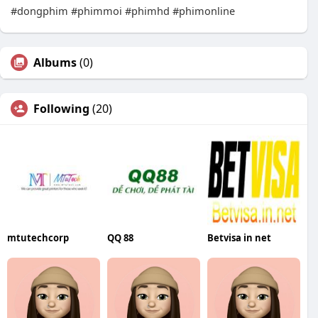
#dongphim #phimmoi #phimhd #phimonline
Albums
(0)
Following
(20)
mtutechcorp
QQ 88
Betvisa in net