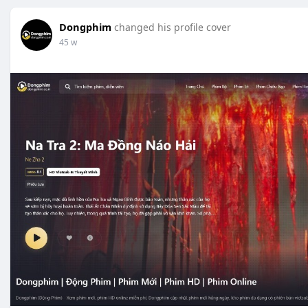
Dongphim
changed his profile cover
45 w