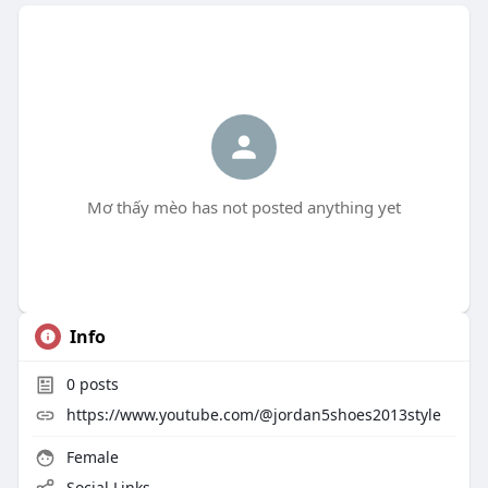
Mơ thấy mèo has not posted anything yet
Info
0
posts
https://www.youtube.com/@jordan5shoes2013style
Female
Social Links