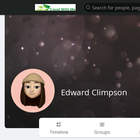
Edward Climpson
Timeline
Groups