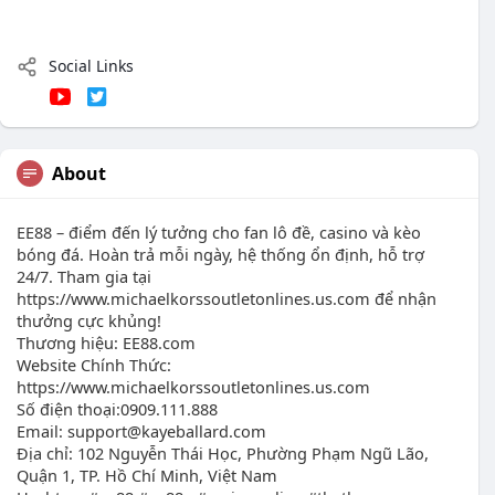
Social Links
About
EE88 – điểm đến lý tưởng cho fan lô đề, casino và kèo
bóng đá. Hoàn trả mỗi ngày, hệ thống ổn định, hỗ trợ
24/7. Tham gia tại
https://www.michaelkorssoutletonlines.us.com để nhận
thưởng cực khủng!
Thương hiệu: EE88.com
Website Chính Thức:
https://www.michaelkorssoutletonlines.us.com
Số điện thoại:0909.111.888
Email:
support@kayeballard.com
Địa chỉ: 102 Nguyễn Thái Học, Phường Phạm Ngũ Lão,
Quận 1, TP. Hồ Chí Minh, Việt Nam