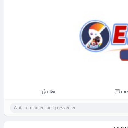
Like
Co
No mor