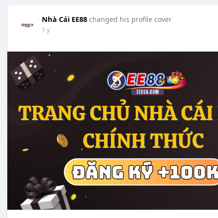
Nhà Cái EE88
changed his profile cover
1 y