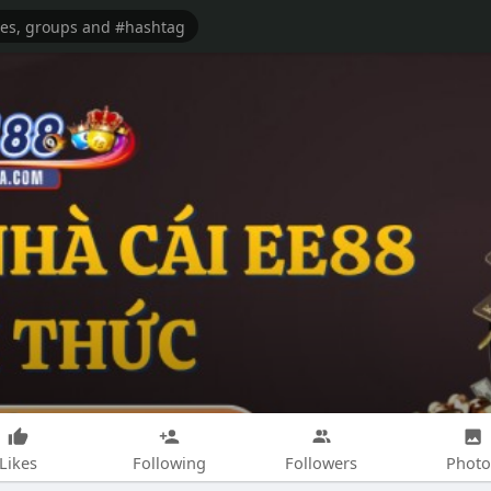
Likes
Following
Followers
Photo