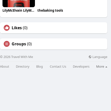
LilyMcElvain LilyMcElvain
thebaking tools
Likes
(0)
Groups
(0)
Language
© 2026 Travel With Me
About
Directory
Blog
Contact Us
Developers
More