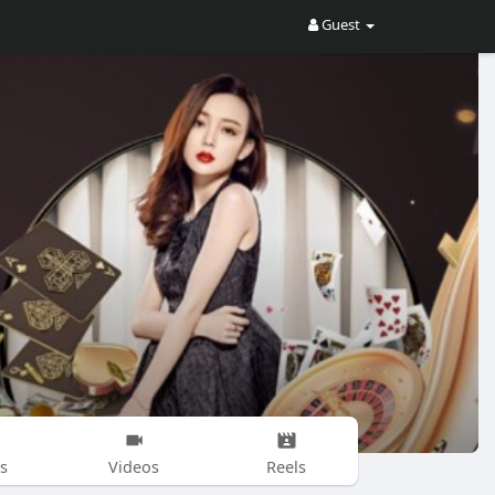
Guest
s
Videos
Reels