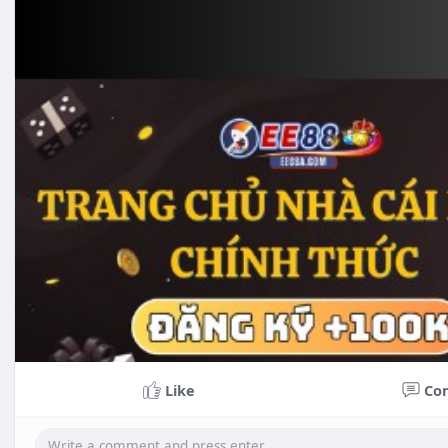
Like
Co