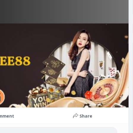
mment
Share