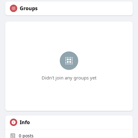
Groups
Didn't join any groups yet
Info
0
posts