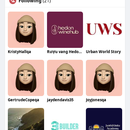
Following
(21)
KristyHallqa
Rượu vang Hedon WineHub
Urban World Story
GertrudeCopeqa
jaydendavis35
JoyJonesqa