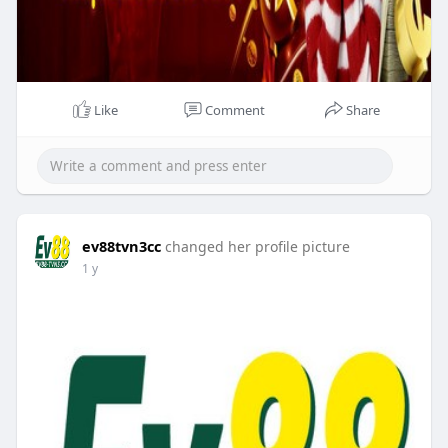
Like
Comment
Share
ev88tvn3cc
changed her profile picture
1 y