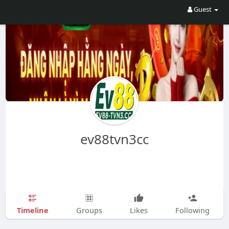
Guest
ev88tvn3cc
Timeline
Groups
Likes
Following