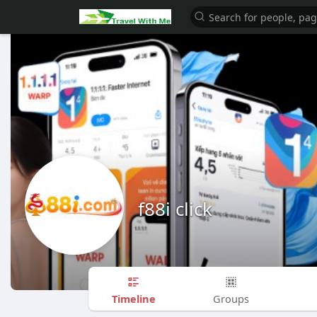
f88i click
Timeline
Groups