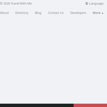
Language
© 2026 Travel With Me
About
Directory
Blog
Contact Us
Developers
More