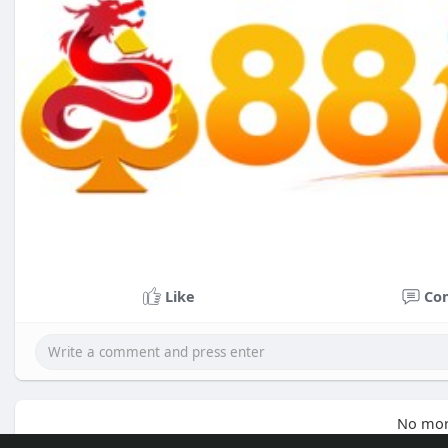
Like
Co
No mor