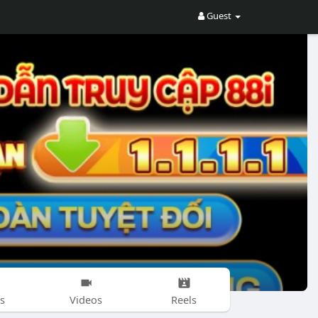
Guest
s
Videos
Reels