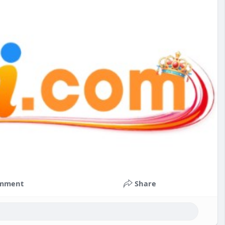
mment
Share